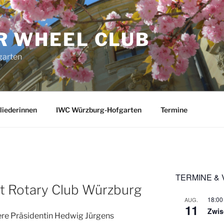
R WHEEL CLUB
garten
liederinnen
IWC Würzburg-Hofgarten
Termine
TERMINE &
t Rotary Club Würzburg
18:00
AUG.
11
Zwis
ere Präsidentin Hedwig Jürgens