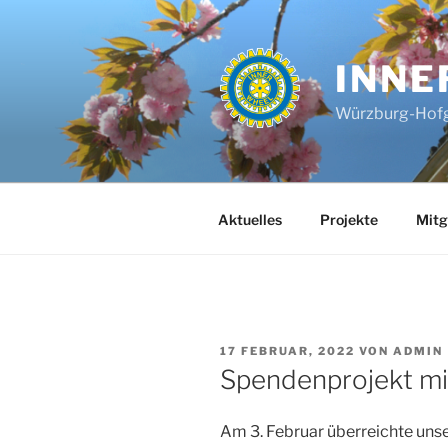
Zum
Inhalt
springen
INNE
Würzburg-Hof
Aktuelles
Projekte
Mitg
VERÖFFENTLICHT
17 FEBRUAR, 2022
VON
ADMIN
AM
Spendenprojekt mi
Am 3. Februar überreichte uns