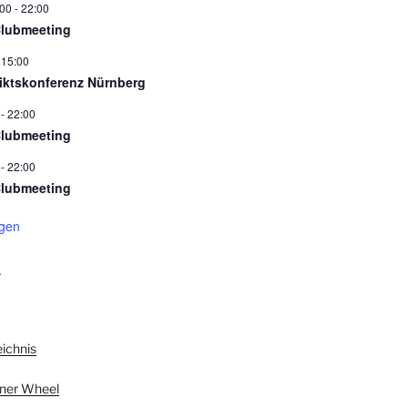
:00
-
22:00
Clubmeeting
-
15:00
riktskonferenz Nürnberg
-
22:00
Clubmeeting
-
22:00
Clubmeeting
igen
L
eichnis
nner Wheel