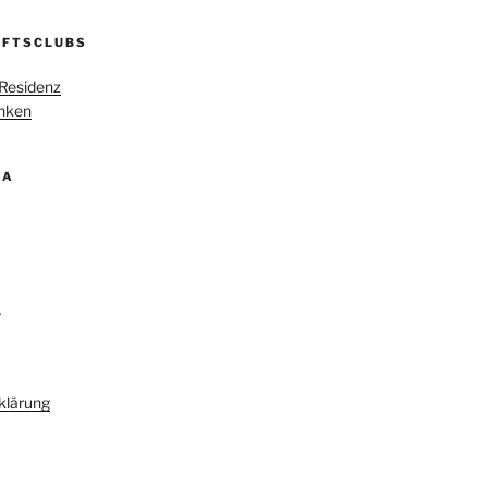
AFTSCLUBS
Residenz
nken
IA
L
klärung