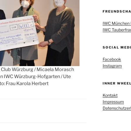
FREUNDSCH
IWC München 
IWC Tauberfra
SOCIAL MED
Facebook
Instagram
ary Club Würzburg / Micaela Morasch
in IWC Würzburg-Hofgarten / Ute
to: Frau Karola Herbert
INNER WHEE
Kontakt
Impressum
Datenschutzer