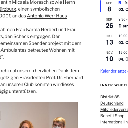
dentin Micaela Morasch sowie Herrn
H
19
SEP.
8
e
02. 
ürzburg
, einen symbolischen
r
.000€ an das
Antonia Werr Haus
v
9:30
SEP.
o
26
r
Dist
 nahmen Frau Karola Herbert und Frau
g
e
19:00
OKT.
kts, den Scheck entgegen. Der
h
13
03. 
emeinsamen Spendenprojekt mit dem
o
b
 „Ambulantes betreutes Wohnen mit
19:00
NOV.
e
10
“.
n
04. 
Kalender anze
 noch mal unseren herzlichen Dank dem
jetzigen Präsidenten Prof. Dr. Eberhard
 an unseren Club konnten wir dieses
INNER WHEE
gig unterstützen.
Distrikt 88
Deutschland
Mitgliederverz
Benefit Shop
International I