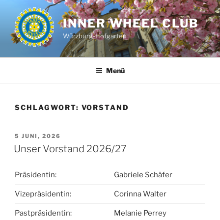
Zum
Inhalt
INNER WHEEL CLUB
springen
Würzburg-Hofgarten
Menü
SCHLAGWORT:
VORSTAND
VERÖFFENTLICHT
5 JUNI, 2026
AM
Unser Vorstand 2026/27
Präsidentin:
Gabriele Schäfer
Vizepräsidentin:
Corinna Walter
Pastpräsidentin:
Melanie Perrey